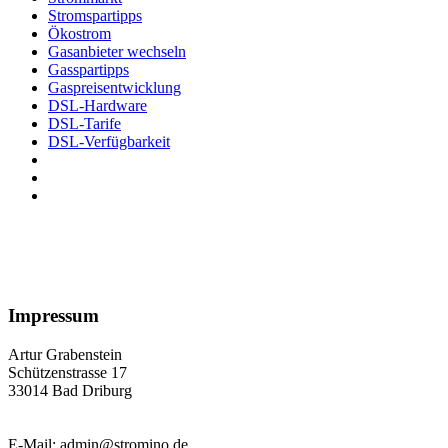
Stromspartipps
Ökostrom
Gasanbieter wechseln
Gasspartipps
Gaspreisentwicklung
DSL-Hardware
DSL-Tarife
DSL-Verfügbarkeit
Impressum
Artur Grabenstein
Schützenstrasse 17
33014 Bad Driburg
E-Mail: admin@stromino.de