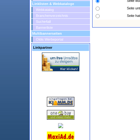
Seite wu
Linklisten & Webkataloge
Seite un
Webkatalog
Branchenverzeichnis
Seite ha
Suche4all
Bannerliste
Multibannerseiten
Oldis Werbeportal
Linkpartner